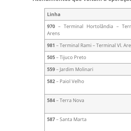
Linha
970
– Terminal Hortolândia – Term
Arens
981
– Terminal Rami – Terminal Vl. Ar
5
05
– Tijuco Preto
559
– Jardim Molinari
582
– Paiol Velho
584
– Terra Nova
587
– Santa Marta