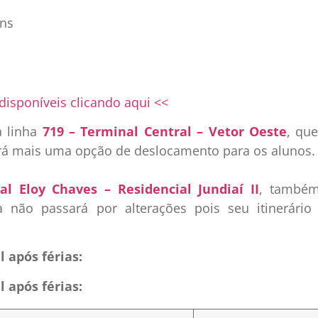
ens
disponíveis clicando aqui <<
a linha
719 – Terminal Central – Vetor Oeste
, qu
será mais uma opção de deslocamento para os alunos.
al Eloy Chaves – Residencial Jundiaí II
, também
ha não passará por alterações pois seu itinerário
 após férias:
 após férias: