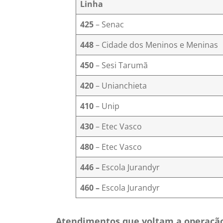
Linha
425
– Senac
448
– Cidade dos Meninos e Meninas
450
– Sesi Tarumã
420
– Unianchieta​
410
– Unip
430
– Etec Vasco
480
– Etec Vasco
446 –
Escola Jurandyr
46
0
–
Escola Jurandyr
Atendimentos
que voltam a operação