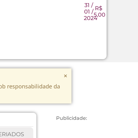
31 /
R$
01 /
5,00
2024
×
sob responsabilidade da
Publicidade:
ERIADOS