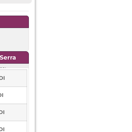
Serra
os:
DI
DI
DI
DI