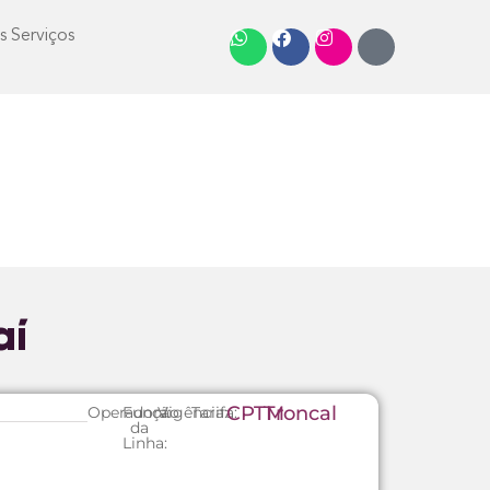
s Serviços
aí
CPTM
Troncal
Operadora:
Função
Vigência:
Tarifa:
da
Linha: