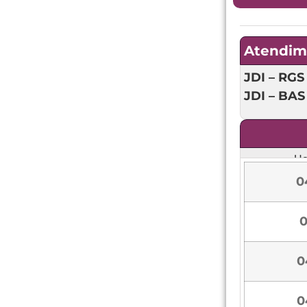
Atendim
JDI – RGS 
JDI – BAS
Ho
0
0
0
0