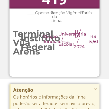
Operadora:
Função
Vigência:
Tarifa:
da
Linha:
Terminal
11 /
Universitária
Instituto
Viação
07
R$
/
Vila
Jundiaiense
/
5,50
Escolar
Federal
2024
Arens
×
Atenção
Os horários e informações da linha
poderão ser alterados sem aviso prévio,