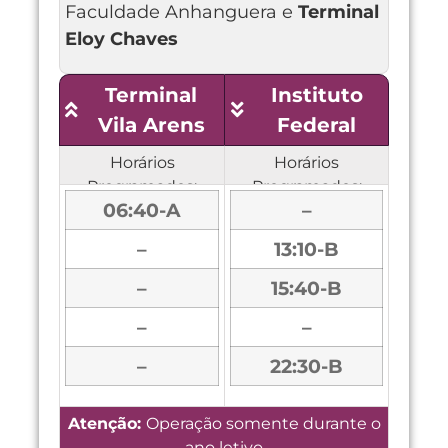
Faculdade Anhanguera e
Terminal
Eloy Chaves
Terminal
Instituto
Vila Arens
Federal
Horários
Horários
Programados:
Programados:
06:40-A
–
–
13:10-B
–
15:40-B
–
–
–
22:30-B
Atenção:
O
peração somente durante o
ano letivo