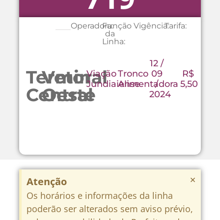
Operadora:
Função
Vigência:
Tarifa:
da
Linha:
12 /
Terminal
Vetor
Viação
Tronco
09
R$
Jundiaiense
Alimentadora
/
5,50
Central
Oeste
2024
×
Atenção
Os horários e informações da linha
poderão ser alterados sem aviso prévio,