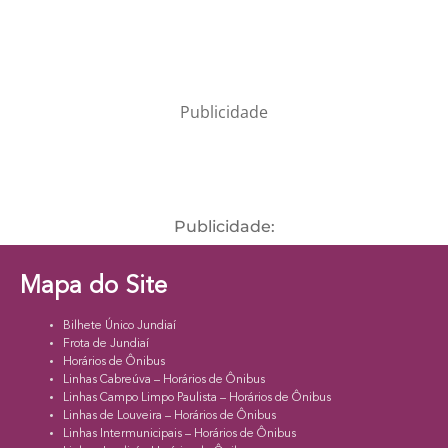
Publicidade
Publicidade:
Mapa do Site
Bilhete Único Jundiaí
Frota de Jundiaí
Horários de Ônibus
Linhas Cabreúva – Horários de Ônibus
Linhas Campo Limpo Paulista – Horários de Ônibus
Linhas de Louveira – Horários de Ônibus
Linhas Intermunicipais – Horários de Ônibus