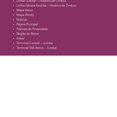
Linhas Jundiaí – Horários de Ônibus
Linhas Várzea Paulista – Horários de Ônibus
Mapa Waze
Mapa Windy
Notícias
Página Principal
Políticas de Privacidade
Região do Retiro
Sobre
Terminal Central – Jundiaí
Terminal Vila Arens – Jundiaí