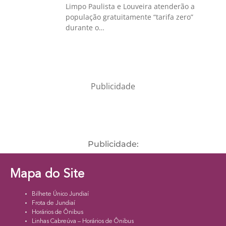
Limpo Paulista e Louveira atenderão a
população gratuitamente “tarifa zero”
durante o…
Publicidade
Publicidade:
Mapa do Site
Bilhete Único Jundiaí
Frota de Jundiaí
Horários de Ônibus
Linhas Cabreúva – Horários de Ônibus