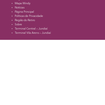
Mapa Windy
Notícias
Página Principal
Políticas de Privacidade
Região do Retiro
Sobre
Terminal Central – Jundiaí
Terminal Vila Arens – Jundiaí