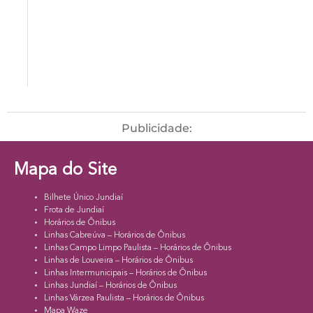
Publicidade:
Mapa do Site
Bilhete Único Jundiaí
Frota de Jundiaí
Horários de Ônibus
Linhas Cabreúva – Horários de Ônibus
Linhas Campo Limpo Paulista – Horários de Ônibus
Linhas de Louveira – Horários de Ônibus
Linhas Intermunicipais – Horários de Ônibus
Linhas Jundiaí – Horários de Ônibus
Linhas Várzea Paulista – Horários de Ônibus
Mapa Waze