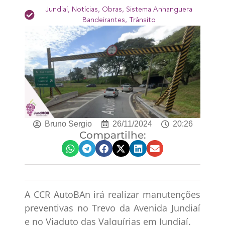
Jundiaí
,
Notícias
,
Obras
,
Sistema Anhanguera
Bandeirantes
,
Trânsito
Bruno Sergio
26/11/2024
20:26
Compartilhe:
A CCR AutoBAn irá realizar manutenções
preventivas no Trevo da Avenida Jundiaí
e no Viaduto das Valquírias em Jundiaí.