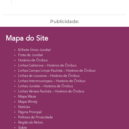
Publicidade:
Mapa do Site
Bilhete Único Jundiaí
Frota de Jundiaí
Horários de Ônibus
Linhas Cabreúva – Horários de Ônibus
Linhas Campo Limpo Paulista – Horários de Ônibus
Linhas de Louveira – Horários de Ônibus
Linhas Intermunicipais – Horários de Ônibus
Linhas Jundiaí – Horários de Ônibus
Linhas Várzea Paulista – Horários de Ônibus
Mapa Waze
Mapa Windy
Notícias
Página Principal
Políticas de Privacidade
Região do Retiro
Sobre