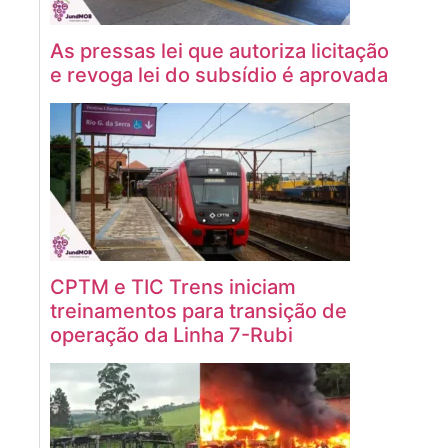
As pressas lei que autoriza licitação
e revoga lei do subsídio é aprovada
CPTM e TIC Trens iniciam
treinamentos para transição de
operação da Linha 7-Rubi