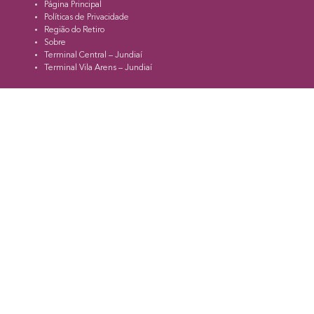
Página Principal
Políticas de Privacidade
Região do Retiro
Sobre
Terminal Central – Jundiaí
Terminal Vila Arens – Jundiaí