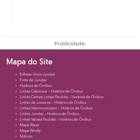
Publicidade:
Mapa do Site
Bilhete Único Jundiaí
Frota de Jundiaí
Horários de Ônibus
Linhas Cabreúva – Horários de Ônibus
Linhas Campo Limpo Paulista – Horários de Ônibus
Linhas de Louveira – Horários de Ônibus
Linhas Intermunicipais – Horários de Ônibus
Linhas Jundiaí – Horários de Ônibus
Linhas Várzea Paulista – Horários de Ônibus
Mapa Waze
Mapa Windy
Notícias