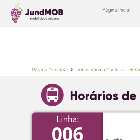
Página Inicial
Página Principal
Linhas Várzea Paulista – Horá
Horários de
Linha:
006