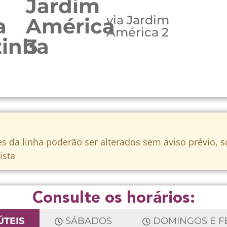
Jardim
via Jardim
a
América
América 2
zinha
3
s da linha poderão ser alterados sem aviso prévio, 
ista
Consulte os horários:
ÚTEIS
SÁBADOS
DOMINGOS E F