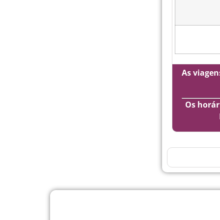
As viagen
Os horár