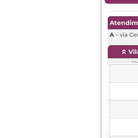
Atendim
A
– via Ce
Vi
Ho