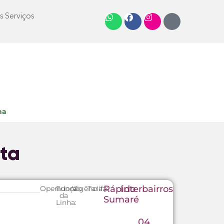
s Serviços
ha
sta
Rápido
Interbairros
Operadora:
Função
Vigência:
Tarifa:
da
Sumaré
Linha:
04