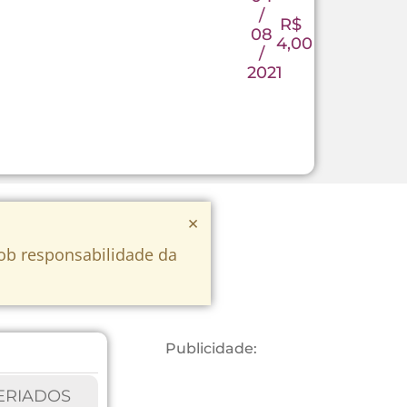
/
R$
08
4,00
/
2021
×
sob responsabilidade da
Publicidade:
ERIADOS