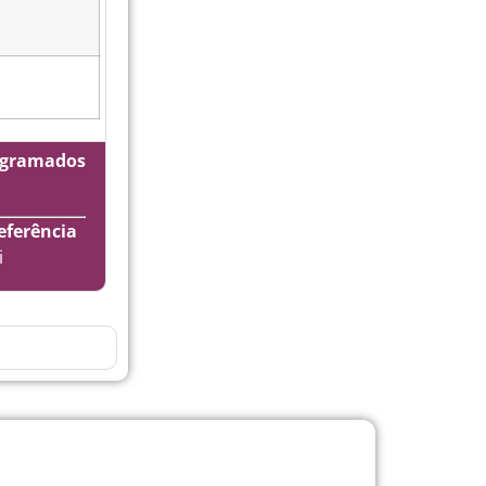
rogramados
eferência
i