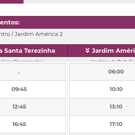
entos:
ntro / Jardim América 2
la Santa Terezinha
Jardim Améri
rários Programados:
Horários de Referên
.
06:00
09:45
10:10
12:45
13:10
16:45
17:10