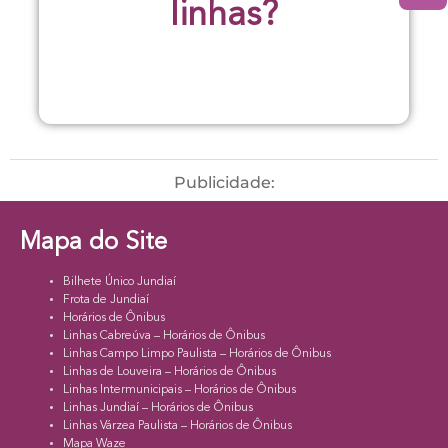
linhas?
Publicidade:
Mapa do Site
Bilhete Único Jundiaí
Frota de Jundiaí
Horários de Ônibus
Linhas Cabreúva – Horários de Ônibus
Linhas Campo Limpo Paulista – Horários de Ônibus
Linhas de Louveira – Horários de Ônibus
Linhas Intermunicipais – Horários de Ônibus
Linhas Jundiaí – Horários de Ônibus
Linhas Várzea Paulista – Horários de Ônibus
Mapa Waze