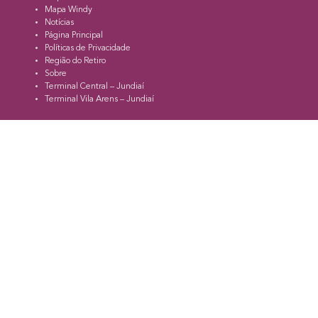
Mapa Windy
Notícias
Página Principal
Políticas de Privacidade
Região do Retiro
Sobre
Terminal Central – Jundiaí
Terminal Vila Arens – Jundiaí