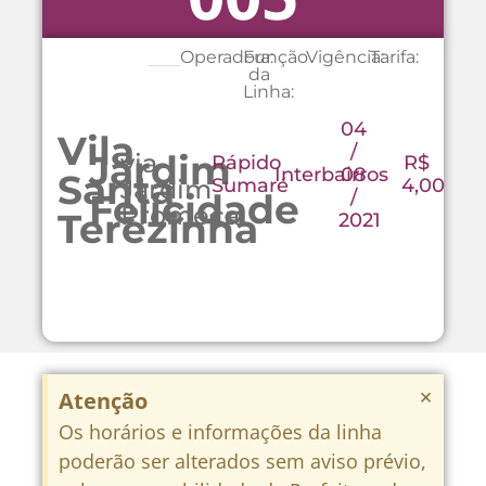
Operadora:
Função
Vigência:
Tarifa:
da
Linha:
04
Vila
/
Jardim
via
Rápido
R$
Interbairros
08
Santa
Jardim
Sumaré
4,00
/
Felicidade
Promeca
Terezinha
2021
×
Atenção
Os horários e informações da linha
poderão ser alterados sem aviso prévio,