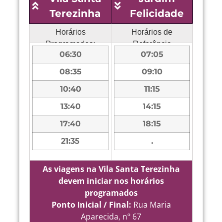
Terezinha
Felicidade
Horários
Horários de
Programados:
Referência
06:30
07:05
08:35
09:10
10:40
11:15
13:40
14:15
17:40
18:15
21:35
.
As viagens na Vila Santa Terezinha
devem iniciar nos horários
programados
Ponto Inicial / Final:
Rua Maria
Aparecida, nº 67