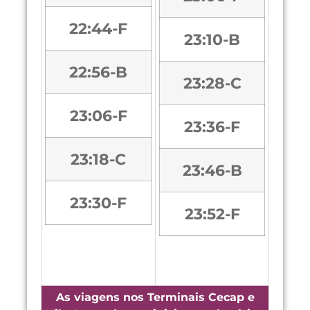
22:44-F
23:10-B
22:56-B
23:28-C
23:06-F
23:36-F
23:18-C
23:46-B
23:30-F
23:52-F
As viagens nos Terminais Cecap e