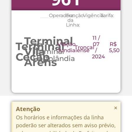
Operadora:
Função
Vigência:
Tarifa:
da
Linha:
Terminal
11 /
Terminal
via
Viação
07
R$
Troncal
Vila
Terminal
Jundiaiense
/
5,50
Cecap
2024
Hortolândia
Arens
×
Atenção
Os horários e informações da linha
poderão ser alterados sem aviso prévio,