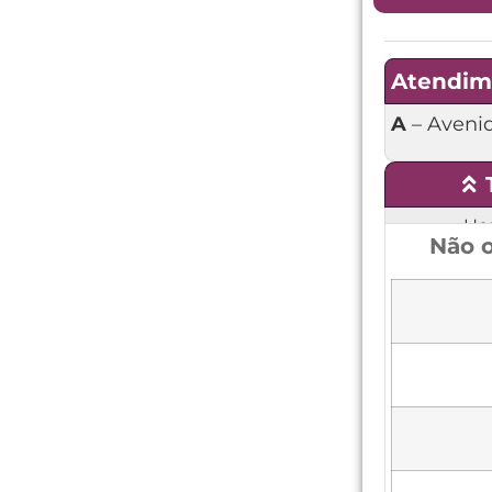
Atendim
A
– Avenid
Hor
Não o