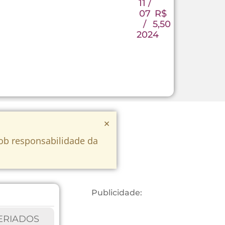
11 /
07
R$
/
5,50
2024
×
sob responsabilidade da
Publicidade:
ERIADOS