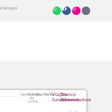
s Serviços
Viação
Tronco
Operadora:
Função
Vigência:
Tarifa:
da
Jundiaiense
Alimentadora
Linha: