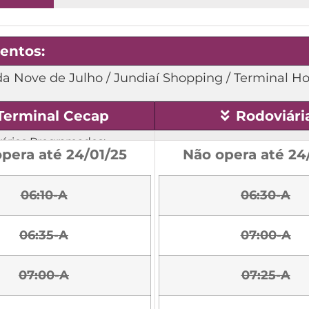
entos:
a Nove de Julho / Jundiaí Shopping / Terminal Ho
Terminal Cecap
Rodoviári
ários Programados:
pera até 24/01/25
Não opera até 24
06:10-A
06:30-A
06:35-A
07:00-A
07:00-A
07:25-A