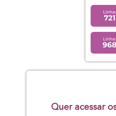
Linha:
721
Linha:
96
Quer acessar os