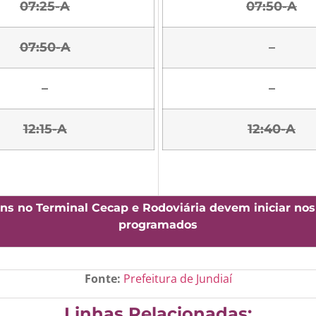
07:25-A
07:50-A
07:50-A
–
–
–
12:15-A
12:40-A
ns no Terminal Cecap e Rodoviária devem iniciar nos
programados
Fonte:
Prefeitura de Jundiaí
Linhas Relacionadas: