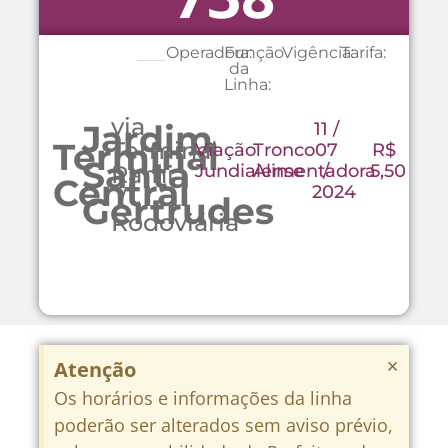
Operadora:
Função
Vigência:
Tarifa:
da
Linha:
via
Jardim
11 /
Terminal
Terminal
Viação
Tronco
07
R$
Santa
Rami
Jundiaiense
Alimentadora
/
5,50
Central
2024
/
Gertrudes
Rodoviária
×
Atenção
Os horários e informações da linha
poderão ser alterados sem aviso prévio,