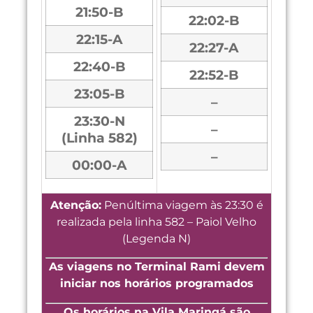
21:50-B
22:02-B
22:15-A
22:27-A
22:40-B
22:52-B
23:05-B
–
23:30-N
–
(Linha 582)
–
00:00-A
Atenção:
Penúltima viagem às 23:30 é
realizada pela linha 582 – Paiol Velho
(Legenda N)
As viagens no Terminal Rami devem
iniciar nos horários programados
Os horários na Vila Maringá são