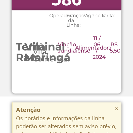
Operadora:
Função
Vigência:
Tarifa:
da
Linha:
11 /
Terminal
Vila
via
Viação
06
R$
Alimentadora
Vila
Jundiaiense
/
5,50
Rami
Maringá
2024
Comercial
×
Atenção
Os horários e informações da linha
poderão ser alterados sem aviso prévio,