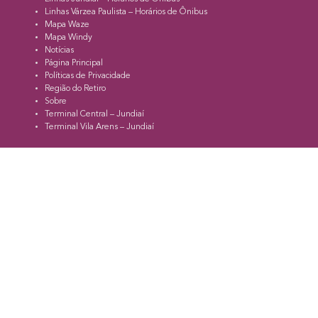
Linhas Várzea Paulista – Horários de Ônibus
Mapa Waze
Mapa Windy
Notícias
Página Principal
Políticas de Privacidade
Região do Retiro
Sobre
Terminal Central – Jundiaí
Terminal Vila Arens – Jundiaí