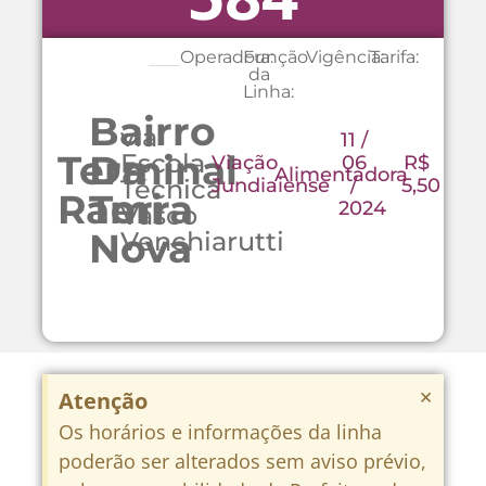
Operadora:
Função
Vigência:
Tarifa:
da
Linha:
Bairro
via
11 /
Terminal
Da
Escola
Viação
06
R$
Alimentadora
Técnica
Jundiaiense
/
5,50
Rami
Terra
2024
Vasco
Nova
Venchiarutti
×
Atenção
Os horários e informações da linha
poderão ser alterados sem aviso prévio,