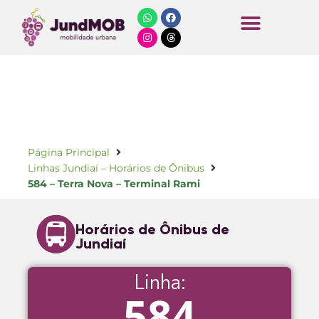
Horários de Ônibus
Página Principal
Linhas Jundiaí – Horários de Ônibus
584 – Terra Nova – Terminal Rami
Horários de Ônibus de
Jundiaí
Linha:
584