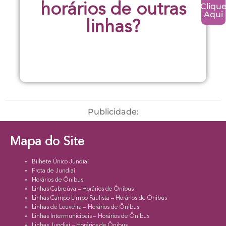
Cliqu
horários de outras
Aqui
linhas?
Publicidade:
Mapa do Site
Bilhete Único Jundiaí
Frota de Jundiaí
Horários de Ônibus
Linhas Cabreúva – Horários de Ônibus
Linhas Campo Limpo Paulista – Horários de Ônibus
Linhas de Louveira – Horários de Ônibus
Linhas Intermunicipais – Horários de Ônibus
Linhas Jundiaí – Horários de Ônibus