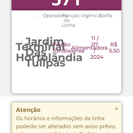
Operadora:
Função
Vigência:
Tarifa:
da
Linha:
Jardim
11 /
Terminal
Viação
07
R$
Alimentadora
Das
Jundiaiense
/
5,50
Hortolândia
2024
Tulipas
×
Atenção
Os horários e informações da linha
poderão ser alterados sem aviso prévio,