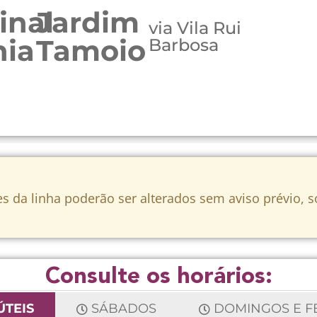
inal
Jardim
via Vila Rui
nia
Tamoio
Barbosa
s da linha poderão ser alterados sem aviso prévio, 
Consulte os horários:
ÚTEIS
SÁBADOS
DOMINGOS E F