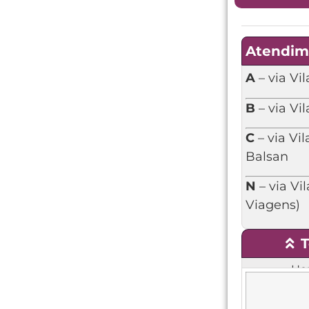
Atendim
A
– via Vi
B
– via Vi
C
– via Vi
Balsan
N
– via Vi
Viagens)
T
Hor