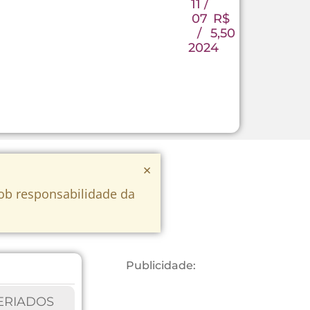
11 /
07
R$
/
5,50
2024
×
sob responsabilidade da
Publicidade:
ERIADOS