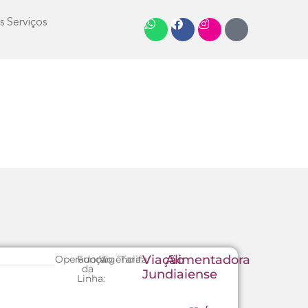
s Serviços
Viação
Alimentadora
Operadora:
Função
Vigência:
Tarifa:
da
Jundiaiense
Linha: