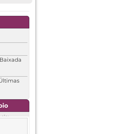
 Baixada
(Últimas
oio
cia: