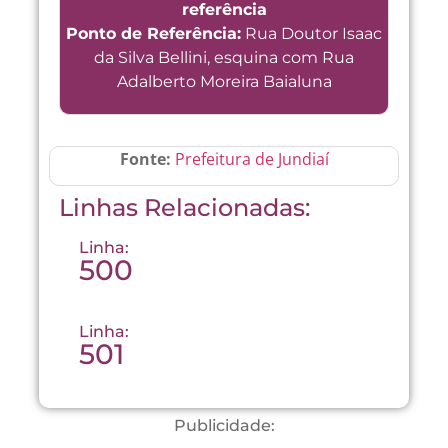
referência
Ponto de Referência:
Rua Doutor Isaac
da Silva Bellini, esquina com Rua
Adalberto Moreira Baialuna
Fonte:
Prefeitura de Jundiaí
Linhas Relacionadas:
Linha:
500
Linha:
501
Publicidade: