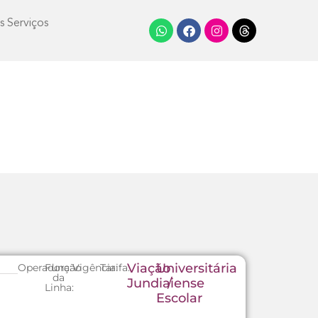
s Serviços
Viação
Universitária
Operadora:
Função
Vigência:
Tarifa:
da
Jundiaiense
/
Linha:
Escolar