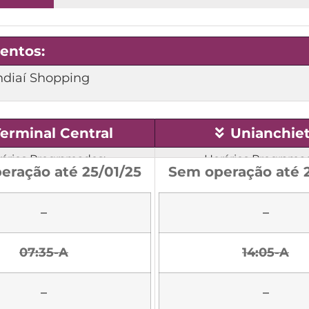
entos:
ndiaí Shopping
erminal Central
Unianchie
ários Programados:
Horários Programa
eração até 25/01/25
Sem operação até 2
–
–
07:35-A
14:05-A
–
–