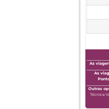
As viagen
As via
Ponto 
Outras op
Técnica V