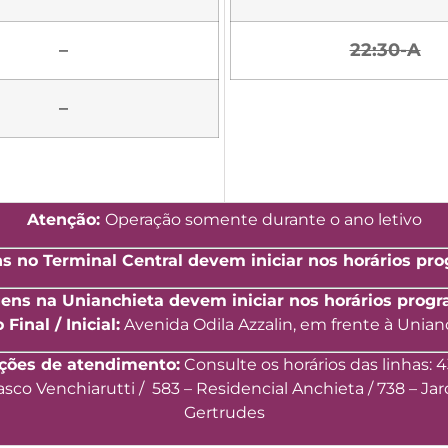
–
22:30-A
–
Atenção:
O
peração somente durante o ano letivo
s no Terminal Central devem iniciar nos horários p
gens na Unianchieta devem iniciar nos horários prog
Final / Inicial:
Avenida Odila Azzalin, em frente à Unian
ções de atendimento:
Consulte os horários das linhas: 4
asco Venchiarutti / 583 – Residencial Anchieta / 738 – Ja
Gertrudes