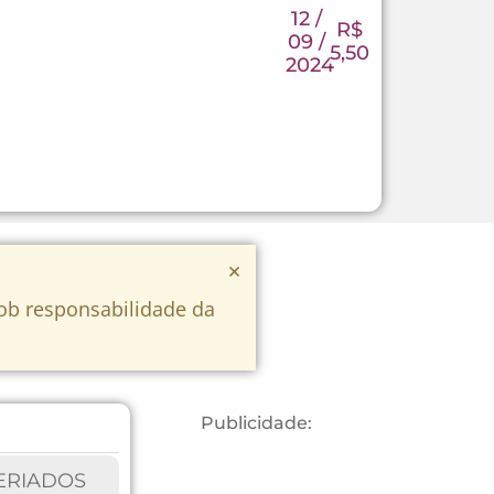
12 /
R$
09 /
5,50
2024
×
sob responsabilidade da
Publicidade:
ERIADOS