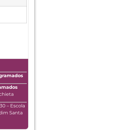
rogramados
ramados
chieta
30 – Escola
rdim Santa