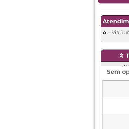
Atendim
A
– via Ju
T
Hor
Sem op