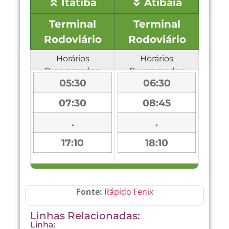
Itatiba
Atibaia
Terminal
Terminal
Rodoviário
Rodoviário
Horários
Horários
Programados:
Programados
05:30
06:30
07:30
08:45
.
.
17:10
18:10
Fonte:
Rápido Fenix
Linhas Relacionadas:
Linha: