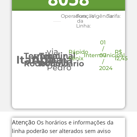
Operadora:
Função
Vigência:
Tarifa:
da
Linha:
01
/
via
Rápido
R$
Terminal
Terminal
Intermunicipal
07
Itatiba
Atibaia
Dom
Fênix
12,45
/
Rodoviário
Rodoviário
Pedro
2024
Atenção
Os horários e informações da
linha poderão ser alterados sem aviso