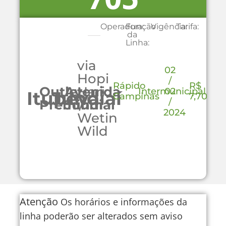
Operadora:
Função
Vigência:
Tarifa:
da
Linha:
via
02
Hopi
/
Rápido
R$
Outlet
Avenida
Hari
Intermunicipal
02
Itupeva
Jundiaí
Campinas
7,70
/
Premium
Jundiaí
/
2024
Wetin
Wild
Atenção
Os horários e informações da
linha poderão ser alterados sem aviso