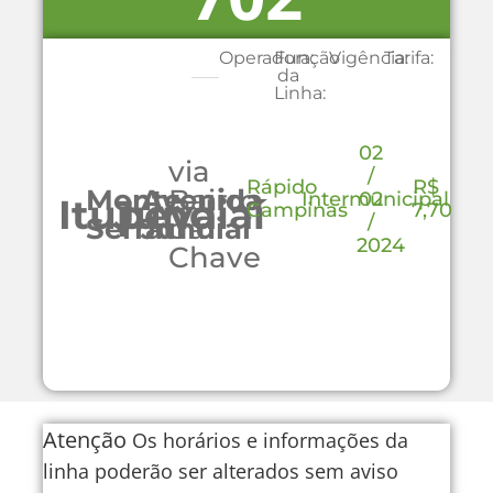
Operadora:
Função
Vigência:
Tarifa:
da
Linha:
02
via
/
Rápido
R$
Monte
Avenida
Bairro
Intermunicipal
02
Itupeva
Jundiaí
Campinas
7,70
/
Serrat
Jundiaí
da
2024
Chave
Atenção
Os horários e informações da
linha poderão ser alterados sem aviso