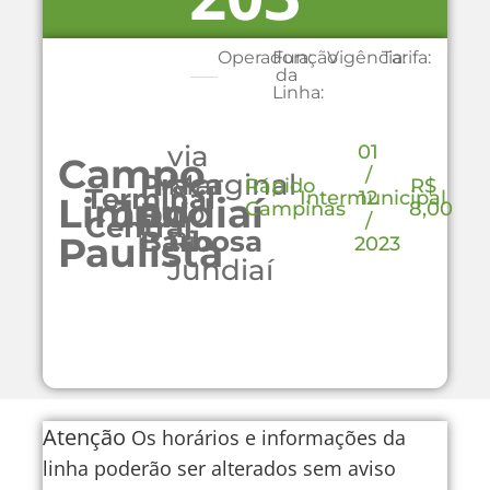
Operadora:
Função
Vigência:
Tarifa:
da
Linha:
via
01
Campo
/
Praça
Marginal
Rápido
R$
Terminal
Intermunicipal
12
Limpo
Jundiaí
Rui
do
Campinas
8,00
/
Central
Barbosa
Rio
Paulista
2023
Jundiaí
Atenção
Os horários e informações da
linha poderão ser alterados sem aviso