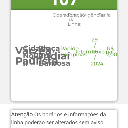
Operadora:
Função
Vigência:
Tarifa:
da
Linha:
29
/
Cidade
Praça
Várzea
Rápido
R$
Intermunicipal
06
Jundiaí
Nova
Rui
Campinas
7,00
/
Paulista
II
Barbosa
2024
Atenção
Os horários e informações da
linha poderão ser alterados sem aviso