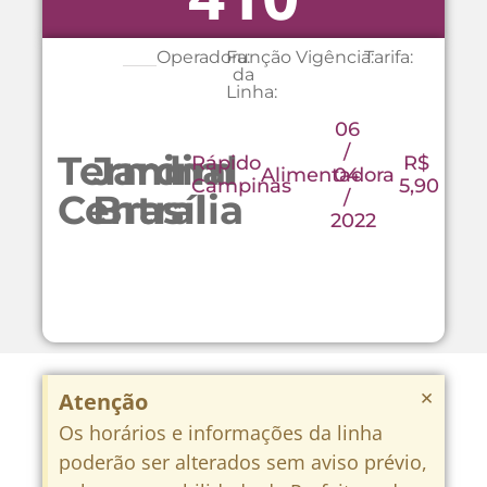
Operadora:
Função
Vigência:
Tarifa:
da
Linha:
06
/
Terminal
Jardim
Rápido
R$
Alimentadora
04
Campinas
5,90
/
Central
Brasília
2022
×
Atenção
Os horários e informações da linha
poderão ser alterados sem aviso prévio,