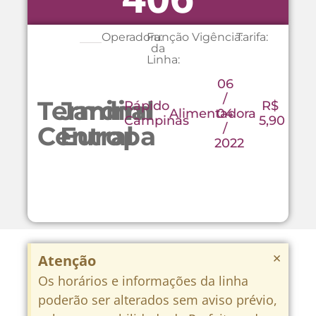
Operadora:
Função
Vigência:
Tarifa:
da
Linha:
06
/
Terminal
Jardim
Rápido
R$
Alimentadora
04
Campinas
5,90
/
Central
Europa
2022
×
Atenção
Os horários e informações da linha
poderão ser alterados sem aviso prévio,