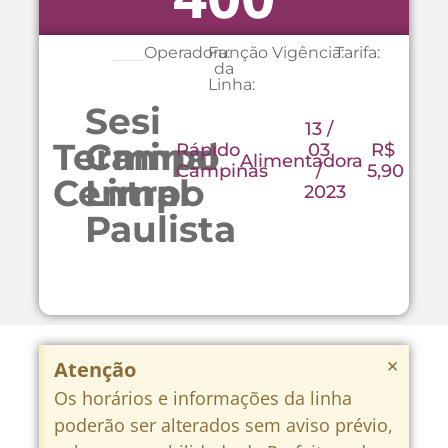
Operadora:
Função
Vigência:
Tarifa:
da
Linha:
Sesi
13 /
Terminal
Campo
Rápido
03
R$
Alimentadora
Campinas
/
5,90
Central
Limpo
2023
Paulista
×
Atenção
Os horários e informações da linha
poderão ser alterados sem aviso prévio,