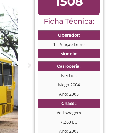
1508
Ficha Técnica:
Operador:
1 – Viação Leme
Modelo:
Carroceria:
Neobus
Mega 2004
Ano: 2005
Chassi:
Volkswagem
17.260 EOT
Ano: 2005