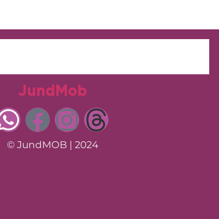
JundMob
© JundMOB | 2024