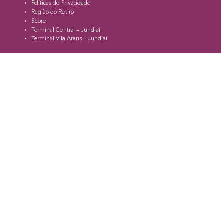
Políticas de Privacidade
Região do Retiro
Sobre
Terminal Central – Jundiaí
Terminal Vila Arens – Jundiaí