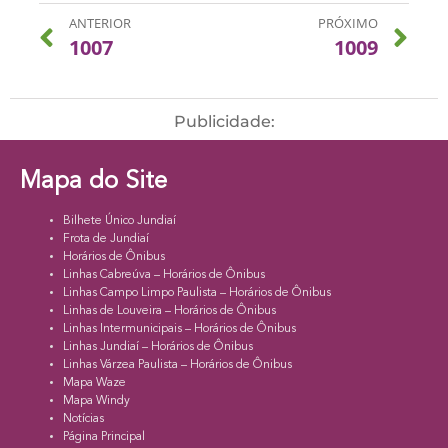
ANTERIOR
PRÓXIMO
1007
1009
Publicidade:
Mapa do Site
Bilhete Único Jundiaí
Frota de Jundiaí
Horários de Ônibus
Linhas Cabreúva – Horários de Ônibus
Linhas Campo Limpo Paulista – Horários de Ônibus
Linhas de Louveira – Horários de Ônibus
Linhas Intermunicipais – Horários de Ônibus
Linhas Jundiaí – Horários de Ônibus
Linhas Várzea Paulista – Horários de Ônibus
Mapa Waze
Mapa Windy
Notícias
Página Principal