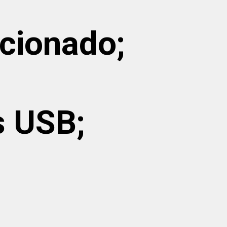
icionado;
s USB;