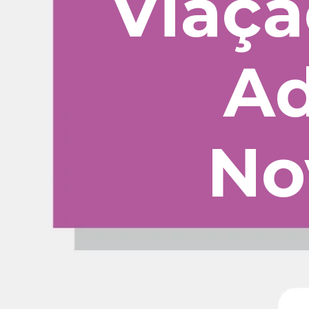
Viaçã
Ad
No