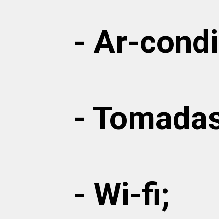
- Ar-cond
- Tomada
- Wi-fi;