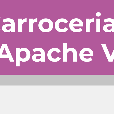
arroceri
 Apache V