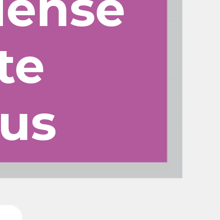
iense
te
us