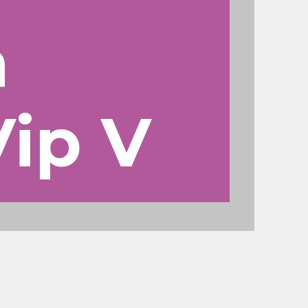
a
ip V