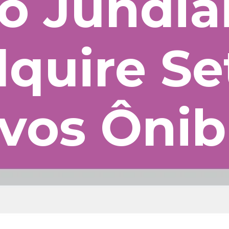
o Jundia
quire Se
vos Ônib