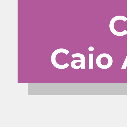
C
Caio